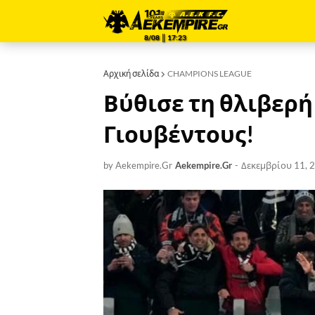
8/08 ║ 17:23
Αρχική σελίδα
CHAMPIONS LEAGUE
Βύθισε τη θλιβερή
Γιουβέντους!
by Aekempire.Gr
Aekempire.Gr
-
Δεκεμβρίου 11, 