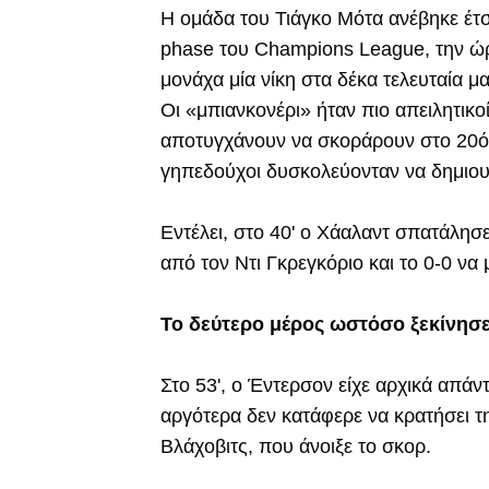
Η ομάδα του Τιάγκο Μότα ανέβηκε έτσ
phase του Champions League, την ώρα
μονάχα μία νίκη στα δέκα τελευταία μα
Οι «μπιανκονέρι» ήταν πιο απειλητικοί
αποτυγχάνουν να σκοράρουν στο 20ό κ
γηπεδούχοι δυσκολεύονταν να δημιο
Εντέλει, στο 40' ο Χάαλαντ σπατάλησε
από τον Ντι Γκρεγκόριο και το 0-0 να 
Το δεύτερο μέρος ωστόσο ξεκίνησε
Στο 53', ο Έντερσον είχε αρχικά απά
αργότερα δεν κατάφερε να κρατήσει τη
Βλάχοβιτς, που άνοιξε το σκορ.