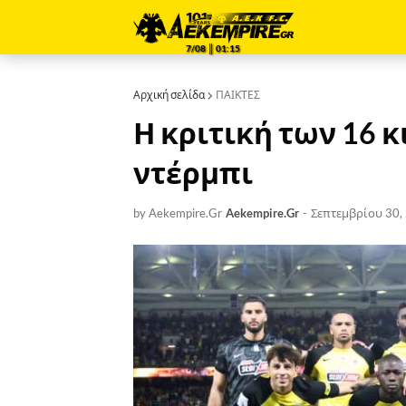
7/08 ║ 01:15
Αρχική σελίδα
ΠΑΙΚΤΕΣ
Η κριτική των 16 
ντέρμπι
by Aekempire.Gr
Aekempire.Gr
-
Σεπτεμβρίου 30,