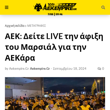
7/08 ║ 09:46
Αρχική σελίδα
ΜΕΤΑΓΡΑΦΕΣ
ΑΕΚ: Δείτε LIVE την άφιξη
του Μαρσιάλ για την
ΑΕΚάρα
by Aekempire.Gr
Aekempire.Gr
-
Σεπτεμβρίου 18, 2024
0