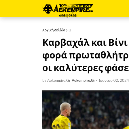
6/08 ║ 09:02
Αρχική σελίδα
Ω
Καρβαχάλ και Βίνι
φορά πρωταθλήτρι
οι καλύτερες φάσε
by Aekempire.Gr
Aekempire.Gr
-
Ιουνίου 02, 2024