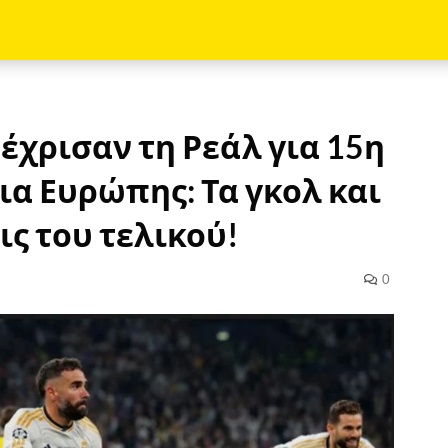
 έχρισαν τη Ρεάλ για 15η
α Ευρώπης: Τα γκολ και
ις του τελικού!
0