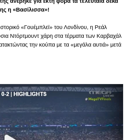
ης ανέβηκε για έκτη φορά τα τελευταία δέκα
της η «Βασίλισσα»!
ιστορικό «Γουέμπλεϊ» του Λονδίνου, η Ρεάλ
σια Ντόρτμουντ χάρη στα τέρματα των Καρβαχάλ
κατακτώντας την κούπα με τα «μεγάλα αυτιά» μετά