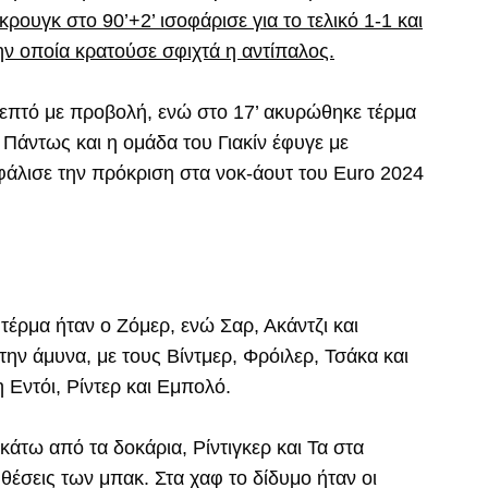
κρουγκ στο 90’+2’ ισοφάρισε για το τελικό 1-1 και
ην οποία κρατούσε σφιχτά η αντίπαλος.
 λεπτό με προβολή, ενώ στο 17’ ακυρώθηκε τέρμα
 Πάντως και η ομάδα του Γιακίν έφυγε με
φάλισε την πρόκριση στα νοκ-άουτ του Euro 2024
τέρμα ήταν ο Ζόμερ, ενώ Σαρ, Ακάντζι και
ην άμυνα, με τους Βίντμερ, Φρόιλερ, Τσάκα και
 Εντόι, Ρίντερ και Εμπολό.
 κάτω από τα δοκάρια, Ρίντιγκερ και Τα στα
 θέσεις των μπακ. Στα χαφ το δίδυμο ήταν οι