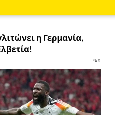
γλιτώνει η Γερμανία,
Ελβετία!
0