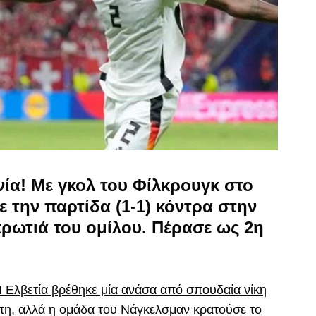
νία! Με γκολ του Φίλκρουγκ στο
ε την παρτίδα (1-1) κόντρα στην
πρωτιά του ομίλου. Πέρασε ως 2η
Η Ελβετία βρέθηκε μία ανάσα από σπουδαία νίκη
τη, αλλά η ομάδα του Νάγκελσμαν κρατούσε το