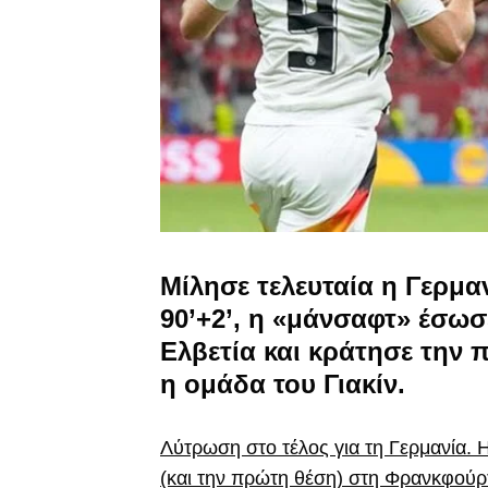
Μίλησε τελευταία η Γερμα
90’+2’, η «μάνσαφτ» έσωσ
Ελβετία και κράτησε την 
η ομάδα του Γιακίν.
Λύτρωση στο τέλος για τη Γερμανία. 
(και την πρώτη θέση) στη Φρανκφούρ