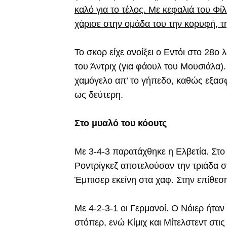
καλό για το τέλος. Με κεφαλιά του Φίλ
χάρισε στην ομάδα του την κορυφή, τ
Το σκορ είχε ανοίξει ο Εντόι στο 28ο
του Άντριχ (για φάουλ του Μουσιάλα).
χαμόγελο απ’ το γήπεδο, καθώς εξασ
ως δεύτερη.
Στο μυαλό του κόουτς
Με 3-4-3 παρατάχθηκε η Ελβετία. Στο 
Ροντρίγκεζ αποτελούσαν την τριάδα στ
Έμπισερ εκείνη στα χαφ. Στην επίθεση
Με 4-2-3-1 οι Γερμανοί. Ο Νόιερ ήταν
στόπερ, ενώ Κίμιχ και Μίτελστεντ στις