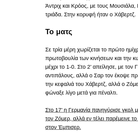
Άντριχ και Κρόος, με τους Μουσιάλα, Γ
τριάδα. Στην κορυφή ήταν ο Χάβερτζ.
Το ματς
Σε τρία μέρη χωρίζεται το πρώτο ημίχ
πρωτοβουλία των κινήσεων και την κυ
μέχρι το 1-0. Στο 2’ απείλησε, με τον
αντιπάλους, αλλά ο Σαρ τον έκοψε πρ
την κεφαλιά του Χάβερτζ, αλλά ο Ζόμε
φώναξε λίγο μετά για πέναλτι.
Στο 17’ η Γερμανία πανηγύρισε γκολ μ
τον Ζόμερ, αλλά εν τέλει παρέμεινε τ
στον Έμπισερ.