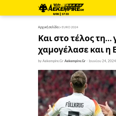
8/08 ║ 17:33
Αρχική σελίδα
EURO 2024
Και στο τέλος τη… 
χαμογέλασε και η 
by Aekempire.Gr
Aekempire.Gr
-
Ιουνίου 24, 2024