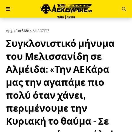
9/08 ║ 17:04
Αρχική σελίδα
ΔΗΛΩΣΕΙΣ
Συγκλονιστικό μήνυμα
του Μελισσανίδη σε
Αλμέιδα: «Την ΑΕΚάρα
μας την αγαπάμε πιο
πολύ όταν χάνει,
περιμένουμε την
Κυριακή το θαύμα - Σε