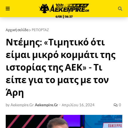
6/08 ║ 06:37
Αρχική σελίδα
ΡΕΠΟΡΤΑΖ
Ντέμης: «Τιμητικό ότι
είμαι μικρό κομμάτι της
ιστορίας της ΑΕΚ» - Τι
είπε για το ματς με τον
Άρη
by Aekempire.Gr
Aekempire.Gr
-
Απριλίου 16, 2024
0