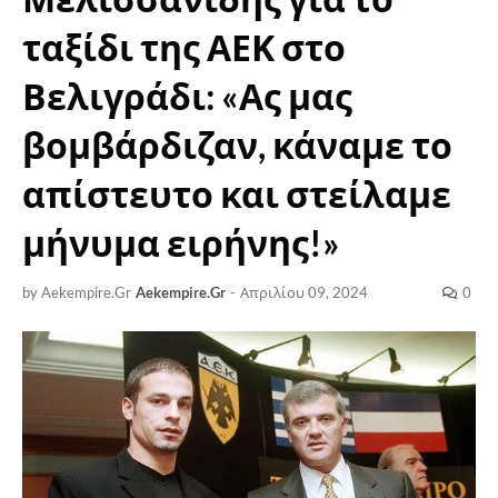
ταξίδι της ΑΕΚ στο
Βελιγράδι: «Ας μας
βομβάρδιζαν, κάναμε το
απίστευτο και στείλαμε
μήνυμα ειρήνης!»
by Aekempire.Gr
Aekempire.Gr
-
Απριλίου 09, 2024
0