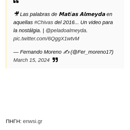
🎥 Las palabras de 𝗠𝗮𝘁í𝗮𝘀 𝗔𝗹𝗺𝗲𝘆𝗱𝗮 en
aquellas
#Chivas
del 2016... Un video para
la nostálgia. |
@peladoalmeyda
.
pic.twitter.com/6QggX1wtvM
— Fernando Moreno ✍ (@Fer_moreno17)
March 15, 2024
ΠΗΓΗ:
enwsi.gr