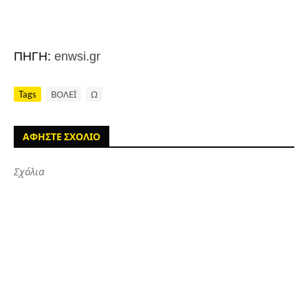
ΠΗΓΗ:
enwsi.gr
Tags
ΒΟΛΕΪ
Ω
ΑΦΗΣΤΕ ΣΧΟΛΙΟ
Σχόλια