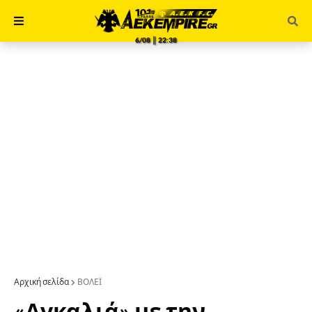
6/08 ║ 22:38
Αρχική σελίδα
ΒΟΛΕΪ
«Αγκαλιά» με την