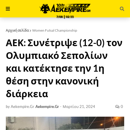
7/08 ║ 02:55
Αρχική σελίδα
Women Futsal Championship
ΑΕΚ: Συνέτριψε (12-0) τον
Ολυμπιακό Σεπολίων
και κατέκτησε την 1η
θέση στην κανονική
διάρκεια
by Aekempire.Gr
Aekempire.Gr
-
Μαρτίου 21, 2024
0