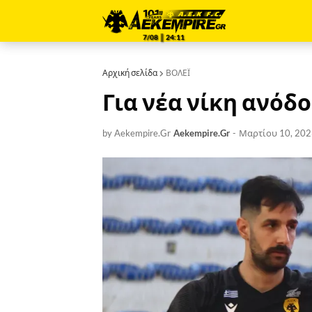
7/08 ║ 24:11
Αρχική σελίδα
ΒΟΛΕΪ
Για νέα νίκη ανόδου
by Aekempire.Gr
Aekempire.Gr
-
Μαρτίου 10, 202