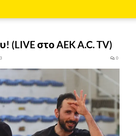
! (LIVE στο AEK A.C. TV)
3
0