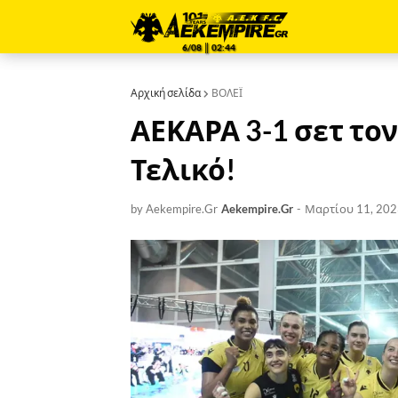
6/08 ║ 02:44
Αρχική σελίδα
ΒΟΛΕΪ
ΑΕΚΑΡΑ 3-1 σετ το
Τελικό!
by Aekempire.Gr
Aekempire.Gr
-
Μαρτίου 11, 202