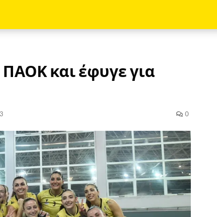
ν ΠΑΟΚ και έφυγε για
3
0